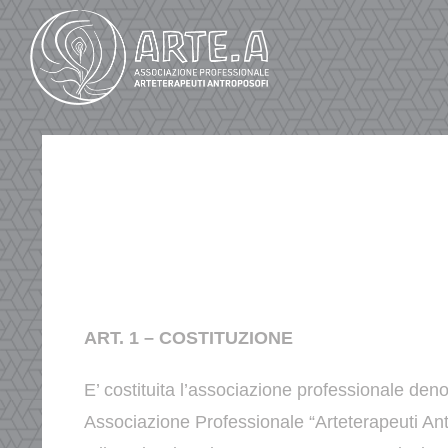
Salta
al
contenuto
ART. 1 – COSTITUZIONE
E’ costituita l’associazione professionale den
Associazione
Professionale “Arteterapeuti An