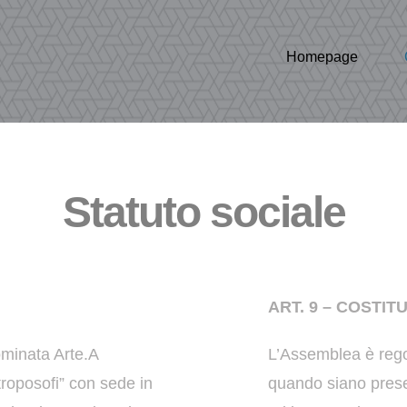
Homepage
Statuto sociale
ART. 9 – COSTI
ominata Arte.A
L’Assemblea è rego
troposofi” con sede in
quando siano
prese