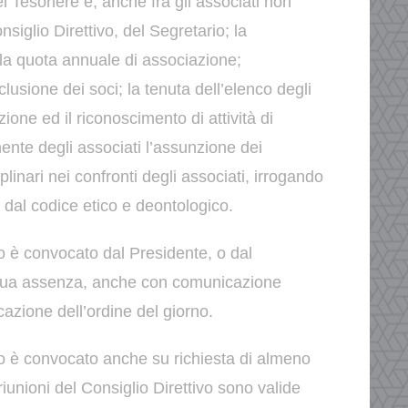
el
Tesoriere e, anche fra gli associati non
onsiglio
Direttivo, del Segretario;
la
la quota annuale di associazione;
clusione dei soci;
la tenuta dell’elenco degli
one ed il riconoscimento di attività di
nte degli associati
l’assunzione dei
linari nei confronti degli
associati, irrogando
e dal codice etico e
deontologico.
ivo è convocato dal Presidente, o dal
sua
assenza, anche con comunicazione
icazione dell’ordine del
giorno.
ivo è convocato anche su richiesta di almeno
riunioni del Consiglio Direttivo sono valide