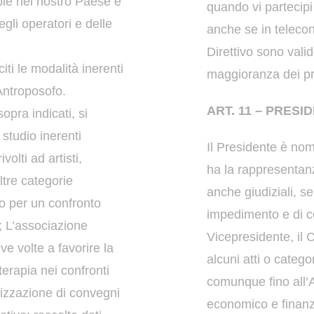
pie nel
nostro Paese e
quando vi partecip
egli operatori e
delle
anche se in teleco
Direttivo sono vali
ti le modalità inerenti
maggioranza dei pre
Antroposofo.
ART. 11 – PRESI
pra indicati, si
 studio inerenti
Il Presidente è no
ivolti ad artisti,
ha la rappresentanza
ltre categorie
anche
giudiziali, 
o per un confronto
impedimento e di 
e;
L’associazione
Vicepresidente,
il 
tive volte a favorire la
alcuni atti o
categor
terapia nei confronti
comunque fino all
nizzazione di convegni
economico e finanzi