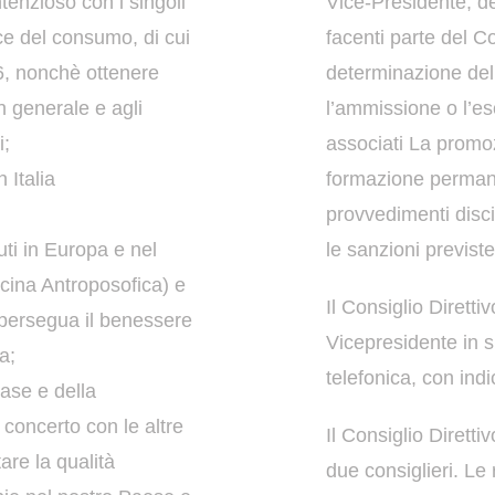
tenzioso con i singoli
Vice-Presidente; d
ice del
consumo, di cui
facenti parte del C
06, nonchè ottenere
determinazione del
in generale e agli
l’ammissione o l’es
i;
associati
La promozi
 Italia
formazione
permane
provvedimenti discip
uti in Europa e nel
le sanzioni previst
icina Antroposofica) e
Il Consiglio Dirett
persegua il benessere
Vicepresidente in 
a;
telefonica, con ind
ase e della
i concerto con le altre
Il Consiglio Dirett
are la qualità
due consiglieri.
Le 