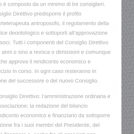
vo è composto da un minimo di tre consiglieri.
glio Direttivo predisporre il profilo
arteterapeuta antroposofo, il regolamento della
dice
deontologico e sottoporli all’approvazione
 soci.
Tutti i componenti del Consiglio Direttivo
e anni o sino a
revoca o dimissioni e comunque
che approva il rendiconto
economico e
rcizio in corso. In ogni caso resteranno in
zione del successore o del nuovo Consiglio.
nsiglio Direttivo:
l’amministrazione ordinaria e
Associazione;
la redazione del bilancio
endiconto economico e
finanziario da sottoporre
ezione fra i suoi membri del Presidente, del