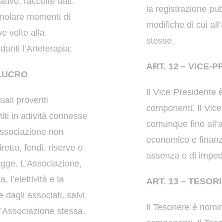
gativo;
raccolte dati,
la registrazione pu
stimolare momenti
di
modifiche di cui all
ive volte alla
stesse.
rdanti
l’Arteterapia;
ART. 12 – VICE-
 LUCRO
Il Vice-Presidente è
uali proventi
componenti.
Il Vic
ti in attività connesse
comunque fino all
’associazione non
economico e finanz
iretto, fondi, riserve o
assenza o di imped
legge.
L’Associazione,
, l’elettività e la
ART. 13 – TESOR
e dagli associati, salvi
Il Tesoriere è nomin
l’Associazione stessa.