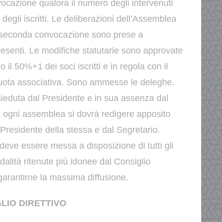
vocazione
qualora il numero degli intervenuti
degli iscritti.
Le deliberazioni dell’Assemblea
n seconda convocazione sono
prese a
esenti.
Le modifiche statutarie sono approvate
no il 50%+1 dei soci
iscritti e in regola con il
uota associativa. Sono ammesse le
deleghe.
ieduta dal Presidente e in sua assenza dal
i ogni assemblea si dovrà redigere apposito
l Presidente
della stessa e dal Segretario.
deve essere messa a disposizione di tutti gli
alità ritenute più idonee dal Consiglio
 garantirne la
massima diffusione.
GLIO DIRETTIVO