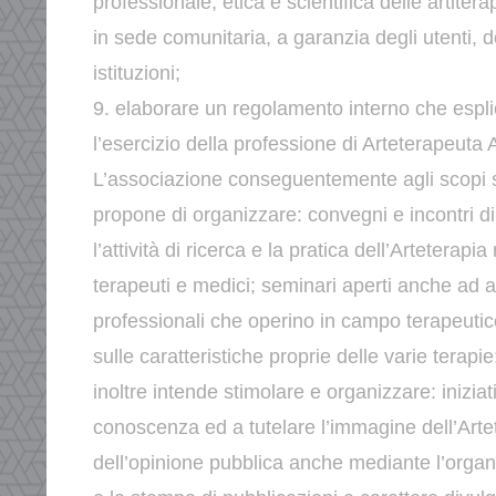
professionale, etica e scientifica delle artitera
in sede comunitaria, a garanzia degli utenti, d
istituzioni;
9. elaborare un regolamento interno che esplici
l’esercizio
della professione di Arteterapeuta 
L’associazione conseguentemente agli scopi so
propone di
organizzare:
convegni e incontri di
l’attività di ricerca e la pratica
dell’Arteterapia r
terapeuti e medici;
seminari aperti anche ad a
professionali che operino in campo
terapeutic
sulle caratteristiche proprie delle varie terapi
inoltre intende stimolare e organizzare:
inizia
conoscenza ed a tutelare l’immagine
dell’Arte
dell’opinione pubblica anche mediante
l’orga