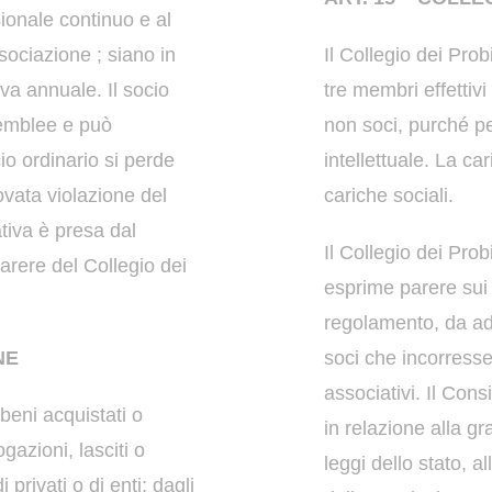
ionale continuo e al
ssociazione ;
siano in
Il Collegio dei Pro
tiva annuale.
Il socio
tre membri
effetti
ssemblee e può
non soci, purché p
io ordinario si perde
intellettuale. La ca
vata violazione del
cariche sociali.
ativa è
presa
dal
Il Collegio dei Probi
parere del Collegio dei
esprime
parere sui 
regolamento, da a
NE
soci che incorress
associativi.
Il Cons
 beni acquistati o
in relazione alla gr
gazioni, lasciti o
leggi dello stato, a
 privati o di enti; dagli