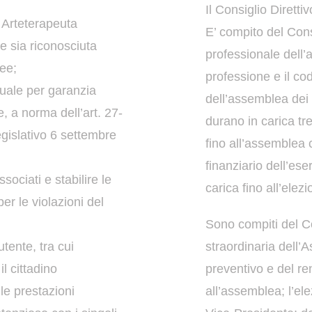
Il Consiglio Diretti
’ Arteterapeuta
E’ compito del Consi
e sia riconosciuta
professionale
dell’
pee;
professione e il co
quale per garanzia
dell’assemblea dei
e, a norma dell’art. 27-
durano in carica tr
legislativo 6 settembre
fino all’assemblea 
finanziario dell’ese
sociati e stabilire le
carica
fino all’ele
per le violazioni del
Sono compiti del Co
tente, tra cui
straordinaria dell’
il cittadino
preventivo e del r
le prestazioni
all’assemblea;
l’el