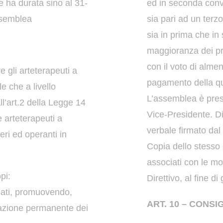
e ha durata sino al 31-
ed in seconda con
ssemblea
sia pari ad un terzo 
sia in prima che i
maggioranza dei pr
con il voto di alme
 gli arteterapeuti a
pagamento della q
e che a livello
L’assemblea è pres
ll’art.2 della Legge 14
Vice-Presidente.
D
 arteterapeuti a
verbale firmato da
teri ed operanti in
Copia dello stesso 
associati con le
mod
pi:
Direttivo, al fine di
iati, promuovendo,
ART. 10 – CONSI
rmazione permanente dei