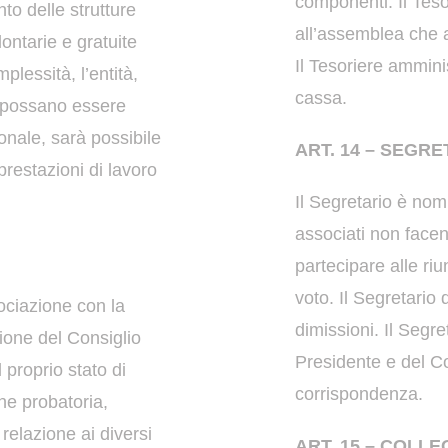
componenti.
Il Tes
nto delle strutture
all’assemblea che 
lontarie e gratuite
Il Tesoriere amminis
plessità, l’entità,
cassa.
on possano essere
onale, sarà possibile
ART. 14 – SEGRE
prestazioni di lavoro
Il Segretario è nomi
associati non
facen
partecipare alle riu
voto.
Il Segretario 
ociazione con la
dimissioni.
Il Segre
ne del Consiglio
Presidente e del C
 proprio stato di
corrispondenza.
e probatoria,
relazione ai diversi
ART. 15 – COLLE