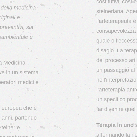
costitutivi, così
 della medicina
steineriana. Agen
riginali e
l’arteterapeuta è
preventivi, sia
consapevolezza u
ioambientale e
quale o l’eccesso
disagio. La terap
del processo art
la Medicina
un passaggio al 
ive in un sistema
nell’interpretazi
eratori medici e
l’arteterapia ant
un specifico pro
a europea che è
far divenire que
t’anni, partendo
Terapia in uno 
Steiner e
affermando la nec