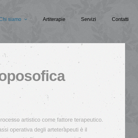
Chi siamo
Artiterapie
Servizi
Contatti
roposofica
rocesso artistico come fattore terapeutico.
assi operativa degli arteterapeuti è il