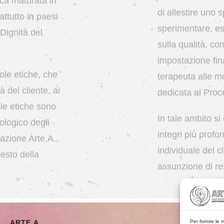
ica maturata in
di allestire uno s
attutto in paesi
sperimentare, es
Dignità del
sulla qualità, c
impostazione fina
ole etiche, che
terapeuta alle mo
à del cliente, ai
dedicata al Proc
ole etiche sono
In tale ambito si 
ologico degli
integri più prof
iazione Arte.A.,
individuale del c
esto della
assunzione di res
Per fornire le 
ARTE.A