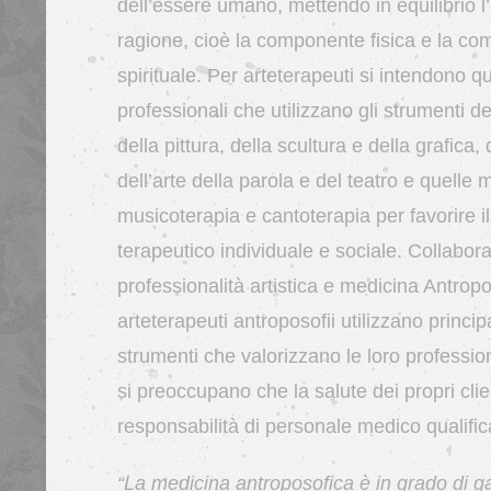
dell’essere umano, mettendo in equilibrio l’i
ragione, cioè la componente fisica e la c
spirituale. Per arteterapeuti si intendono qu
professionali che utilizzano gli strumenti del
della pittura, della scultura e della grafica, 
dell’arte della parola e del teatro e quelle m
musicoterapia e cantoterapia per favorire i
terapeutico individuale e sociale. Collabor
professionalità artistica e medicina Antropo
arteterapeuti antroposofi
i
utilizzano princi
strumenti che valorizzano le loro profession
si preoccupano che la salute dei propri clien
responsabilità di personale medico qualific
“La medicina antroposofica è in grado di g