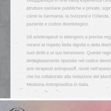
sviluppandosi in una vasta esperienza clin
strutture sanitarie pubbliche e private, sopr
come la Germania, la Svizzera e l’Olanda. 
paziente e codice deontologico.
Gli arteterapeuti si attengono a precise reg
mirano al rispetto della dignità e della libert
suoi diritti e al suo benessere. Queste reg
dettagliatamente riportate nel codice deont
arte terapeuti antroposofi, riuniti nell’assoc
che ha collaborato alla redazione del Manif
Medicina Antroposofica in Italia.