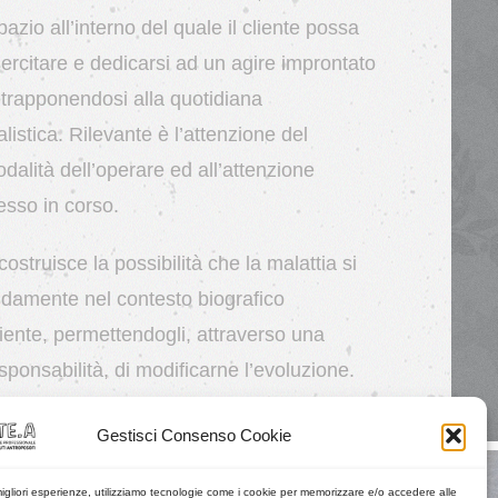
pazio all’interno del quale il cliente possa
ercitare e dedicarsi ad un agire improntato
ontrapponendosi alla quotidiana
listica. Rilevante è l’attenzione del
dalità dell’operare ed all’attenzione
esso in corso.
costruisce la possibilità che la malattia si
ondamente nel contesto biografico
liente, permettendogli, attraverso una
ponsabilità, di modificarne l’evoluzione.
Gestisci Consenso Cookie
migliori esperienze, utilizziamo tecnologie come i cookie per memorizzare e/o accedere alle
Link amici