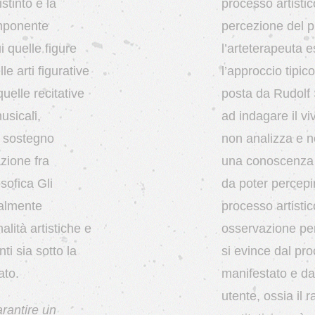
stinto e la
processo artistic
omponente
percezione del pr
i quelle figure
l’arteterapeuta 
le arti figurative
l’approccio tipi
quelle recitative
posta da Rudolf 
usicali,
ad indagare il vi
l sostegno
non analizza e n
azione fra
una conoscenza ap
sofica Gli
da poter percepir
palmente
processo artistic
alità artistiche e
osservazione perm
ti sia sotto la
si evince dal pro
ato.
manifestato e dall
utente, ossia il r
arantire un