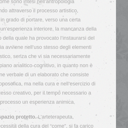
 come sono intesi nell’antropologia
do attraverso il processo artistico,
 in grado di portare, verso una certa
n’esperienza interiore, la mancanza della
 della quale ha provocato l’instaurarsi del
ia avviene nell’uso stesso degli elementi
istico, senza che vi sia necessariamente
piano analitico-cognitivo, in quanto non è
one verbale di un elaborato che consiste
roposofica, ma nella cura e nell’esercizio di
cesso creativo, per il tempo necessario a
l processo un esperienza animica.
spazio protetto.
L’arteterapeuta,
essità della cura del “come”, si fa carico