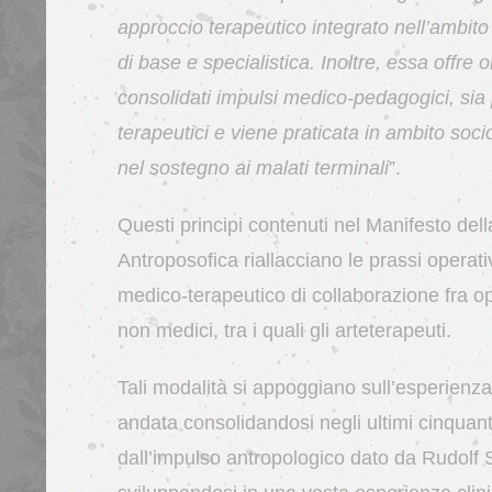
approccio terapeutico integrato nell’ambito
di base e specialistica. Inoltre, essa offre o
consolidati impulsi medico-pedagogici, sia 
terapeutici e viene praticata in ambito soc
nel sostegno ai malati terminali
”.
Questi principi contenuti nel Manifesto del
Antroposofica riallacciano le prassi operat
medico-terapeutico di collaborazione fra op
non medici, tra i quali gli arteterapeuti.
Tali modalità si appoggiano sull’esperienz
andata consolidandosi negli ultimi cinquan
dall’impulso antropologico dato da Rudolf 