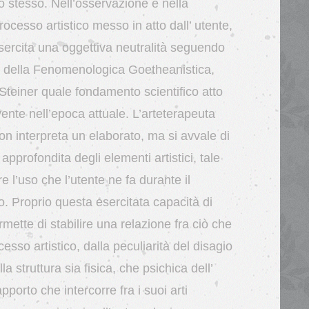
o stesso. Nell’osservazione e nella
ocesso artistico messo in atto dall’ utente,
esercita una oggettiva neutralità seguendo
co della Fenomenologica Goetheanistica,
Steiner quale fondamento scientifico atto
vente nell’epoca attuale. L’arteterapeuta
on interpreta un elaborato, ma si avvale di
profondita degli elementi artistici, tale
e l’uso che l’utente ne fa durante il
o. Proprio questa esercitata capacità di
ette di stabilire una relazione fra ciò che
cesso artistico, dalla peculiarità del disagio
a struttura sia fisica, che psichica dell’
apporto che intercorre fra i suoi arti